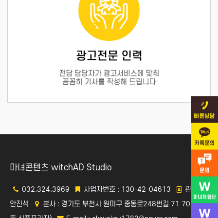
마녀콘텐츠 witchAD Studio
032.324.3969
사업자번호 : 130-42-04613
관리자 :
안진석
본사 : 경기도 부천시 원미구 중동로248번길 71 703(중