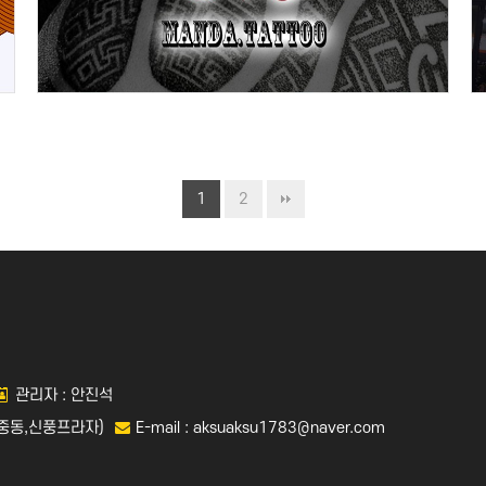
1
2
관리자 : 안진석
(중동,신풍프라자)
E-mail : aksuaksu1783@naver.com