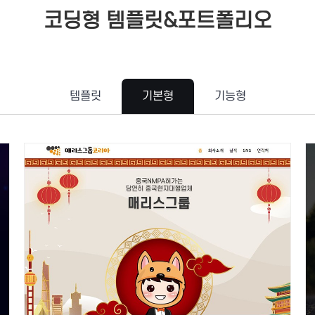
코딩형 템플릿&포트폴리오
템플릿
기본형
기능형