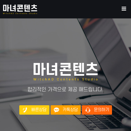
합
리
적
인
가
격
으
로
제
공
해
드
립
니
다
.
빠른상담
카톡상담
문의하기