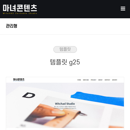
관리형
템플릿
템플릿 g25
본문