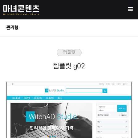
관리형
템플릿
템플릿 g02
본문